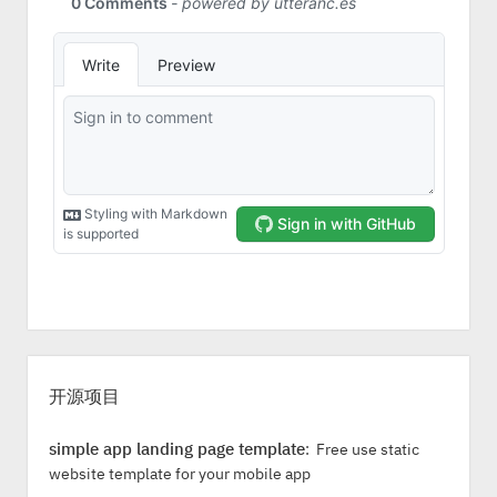
S
i
开源项目
d
e
simple app landing page template
: Free use static
b
website template for your mobile app
a