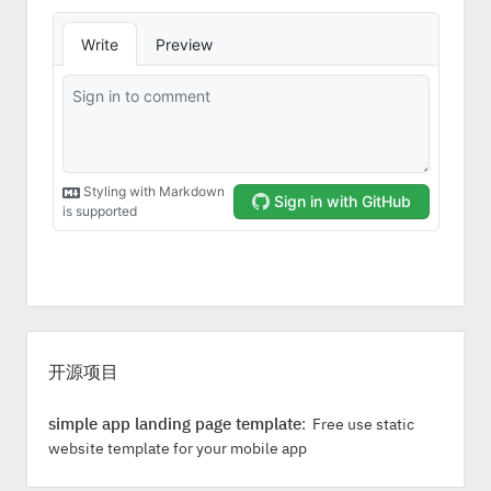
S
i
开源项目
d
e
simple app landing page template
: Free use static
b
website template for your mobile app
a