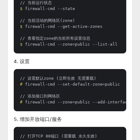
$ 
firewall-cmd --state
$ 
firewall-cmd --get-active-zones
$ 
firewall-cmd --zone=public --list-all
4. 设置
# 
firewall-cmd --set-default-zone=public
# 
firewall-cmd --zone=public --add-interface=eth
5. 增加开放端口/服务