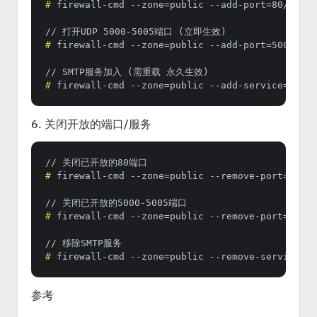
# 
firewall-cmd --zone=public --add-port=80/tcp -
# 
firewall-cmd --zone=public --add-port=5000-500
# 
firewall-cmd --zone=public --add-service=smtp 
6. 关闭开放的端口/服务
# 
firewall-cmd --zone=public --remove-port=80/tc
# 
firewall-cmd --zone=public --remove-port=5000-
# 
firewall-cmd --zone=public --remove-service=sm
参考