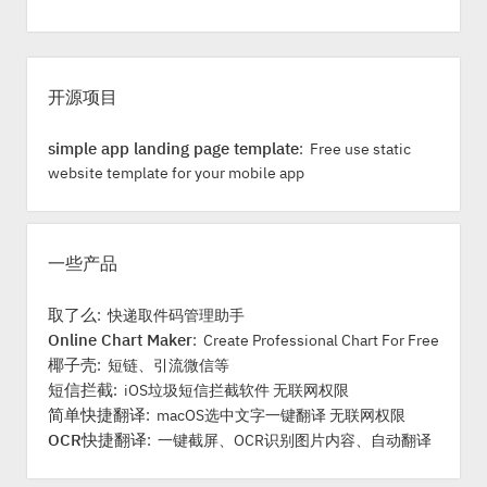
S
i
开源项目
d
e
simple app landing page template
: Free use static
b
website template for your mobile app
a
r
一些产品
取了么
: 快递取件码管理助手
Online Chart Maker
: Create Professional Chart For Free
椰子壳
: 短链、引流微信等
短信拦截
: iOS垃圾短信拦截软件 无联网权限
简单快捷翻译
: macOS选中文字一键翻译 无联网权限
OCR快捷翻译
: 一键截屏、OCR识别图片内容、自动翻译