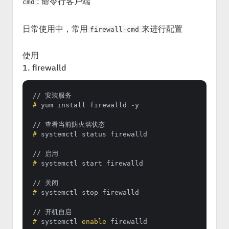
: 命令行客户端
cmd
日常使用中，常用
来进行配置
firewall-cmd
使用
1. firewalld
# 
yum install firewalld -y
# 
systemctl status firewalld
# 
systemctl start firewalld
# 
systemctl stop firewalld
# 
systemctl 
enable
 firewalld