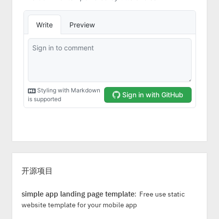
S
i
开源项目
d
e
simple app landing page template
: Free use static
b
website template for your mobile app
a