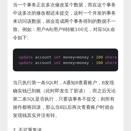
当一个事务正在多次修改某个数据，而在这个事务
中这多次的修改都还未提交，这时一个并发的事务
来访问该数据，就会造成两个事务得到的数据不一
致。例如：用户A向用户B转账100元，对应SQL命
令如下:
update
 account 
set
 money
=
money 
+
100
where
 name
=
update
 account 
set
 money
=
money 
-
100
where
 name
=
当只执行第一条SQL时，A通知B查看账户，B发现
确实钱已到账（此时即发生了脏读），而之后无论
第二条SQL是否执行，只要该事务不提交，则所有
操作都将回滚，那么当B以后再次查看账户时就会
发现钱其实并没有转。
2. 不可重复读