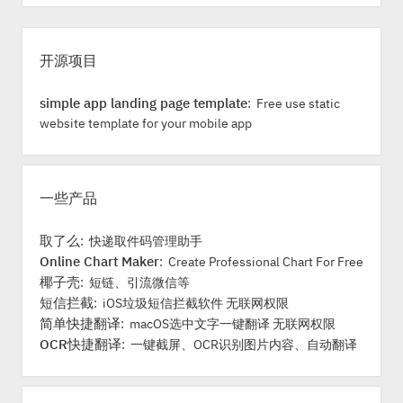
S
i
开源项目
d
e
simple app landing page template
: Free use static
b
website template for your mobile app
a
r
一些产品
取了么
: 快递取件码管理助手
Online Chart Maker
: Create Professional Chart For Free
椰子壳
: 短链、引流微信等
短信拦截
: iOS垃圾短信拦截软件 无联网权限
简单快捷翻译
: macOS选中文字一键翻译 无联网权限
OCR快捷翻译
: 一键截屏、OCR识别图片内容、自动翻译