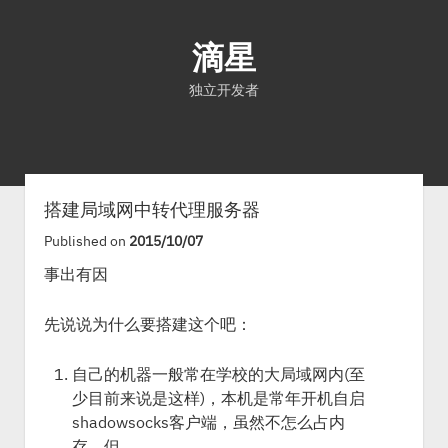
滴星
独立开发者
首页
文章
关于
搭建局域网中转代理服务器
Published on
2015/10/07
事出有因
先说说为什么要搭建这个吧：
自己的机器一般常在学校的大局域网内(至
少目前来说是这样)，本机是常年开机自启
shadowsocks客户端，虽然不怎么占内
存，但。。。