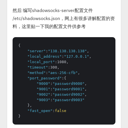
然后 编写shadowsocks-server配置文件
/etc/shadowsocks.json，网上有很多讲解配置的资
料，这里贴一下我的配置文件供参考
{

"server"
:
"138.138.138.138"
,

"local_address"
:
"127.0.0.1"
,

"local_port"
:1080,

"timeout"
:300,

"method"
:
"aes-256-cfb"
,

"port_password"
:{

"9000"
:
"password9000"
,

"9001"
:
"password9001"
,

"9002"
:
"password9002"
,

"9003"
:
"password9003"
    },

"fast_open"
:
false