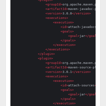
<
groupId
>
org.apache.maven.plugin
<
artifactId
>
maven-javadoc-plugin
<
version
>
3.0.0
</
version
>
<
executions
>
<
execution
>
<
id
>
attach-javadocs
</
id
>
<
goals
>
<
goal
>
jar
</
goal
>
</
goals
>
</
execution
>
</
executions
>
</
plugin
>
<
plugin
>
<
groupId
>
org.apache.maven.plugin
<
artifactId
>
maven-source-plugin
<
<
version
>
3.0.1
</
version
>
<
executions
>
<
execution
>
<
id
>
attach-sources
</
id
>
<
goals
>
<
goal
>
jar
</
goal
>
</
goals
>
</
execution
>