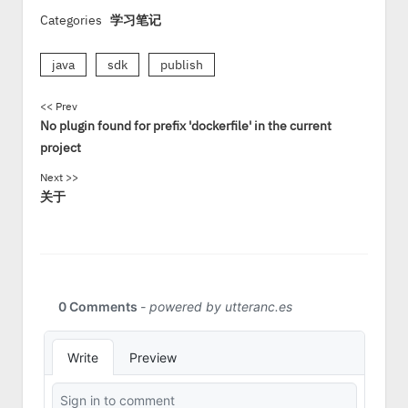
Categories
学习笔记
java
sdk
publish
<< Prev
No plugin found for prefix 'dockerfile' in the current
project
Next >>
关于