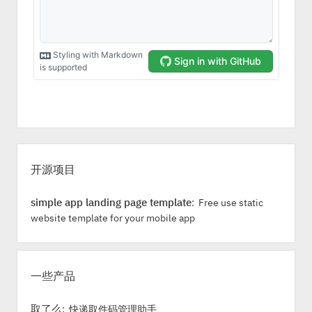
S
i
开源项目
d
e
simple app landing page template
: Free use static
b
website template for your mobile app
a
r
一些产品
取了么
: 快递取件码管理助手