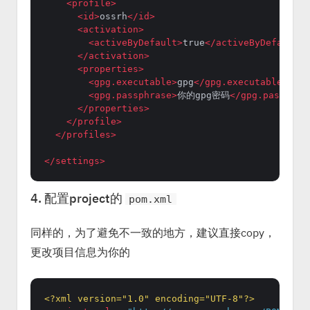
<
profile
>
<
id
>
ossrh
</
id
>
<
activation
>
<
activeByDefault
>
true
</
activeByDefault
>
</
activation
>
<
properties
>
<
gpg.executable
>
gpg
</
gpg.executable
>
<
gpg.passphrase
>
你的gpg密码
</
gpg.passphra
</
properties
>
</
profile
>
</
profiles
>
</
settings
>
4. 配置project的
pom.xml
同样的，为了避免不一致的地方，建议直接copy，
更改项目信息为你的
<?xml version="1.0" encoding="UTF-8"?>