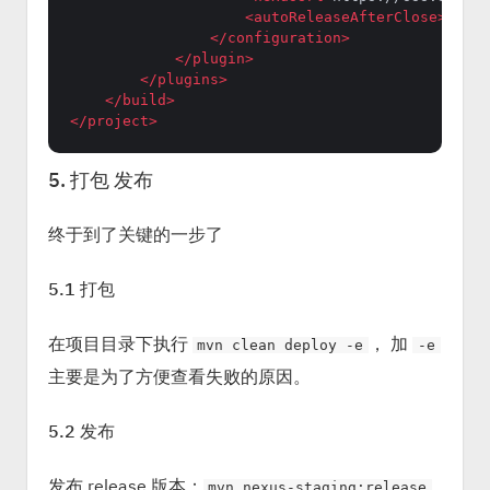
<
autoReleaseAfterClose
>
false
</
configuration
>
</
plugin
>
</
plugins
>
</
build
>
</
project
>
5. 打包 发布
终于到了关键的一步了
5.1 打包
在项目目录下执行
， 加
mvn clean deploy -e
-e
主要是为了方便查看失败的原因。
5.2 发布
发布 release 版本：
mvn nexus-staging:release