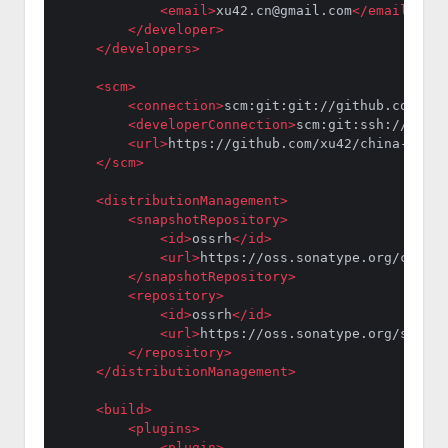
<
email
>
xu42.cn@gmail.com
</
email
>
</
developer
>
</
developers
>
<
scm
>
<
connection
>
scm:git:git://github.com/xu4
<
developerConnection
>
scm:git:ssh://githu
<
url
>
https://github.com/xu42/china-mobil
</
scm
>
<
distributionManagement
>
<
snapshotRepository
>
<
id
>
ossrh
</
id
>
<
url
>
https://oss.sonatype.org/conten
</
snapshotRepository
>
<
repository
>
<
id
>
ossrh
</
id
>
<
url
>
https://oss.sonatype.org/servic
</
repository
>
</
distributionManagement
>
<
build
>
<
plugins
>
<
plugin
>