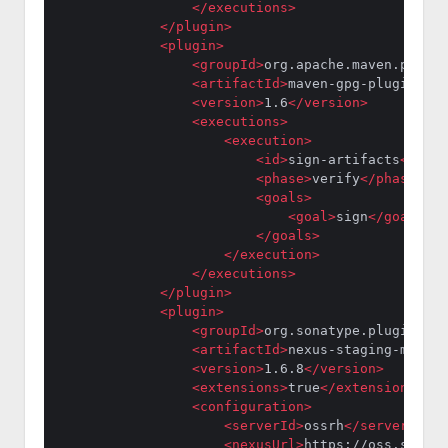
</
executions
>
</
plugin
>
<
plugin
>
<
groupId
>
org.apache.maven.plugin
<
artifactId
>
maven-gpg-plugin
</
ar
<
version
>
1.6
</
version
>
<
executions
>
<
execution
>
<
id
>
sign-artifacts
</
id
>
<
phase
>
verify
</
phase
>
<
goals
>
<
goal
>
sign
</
goal
>
</
goals
>
</
execution
>
</
executions
>
</
plugin
>
<
plugin
>
<
groupId
>
org.sonatype.plugins
</
g
<
artifactId
>
nexus-staging-maven-
<
version
>
1.6.8
</
version
>
<
extensions
>
true
</
extensions
>
<
configuration
>
<
serverId
>
ossrh
</
serverId
>
<
nexusUrl
>
https://oss.sonaty