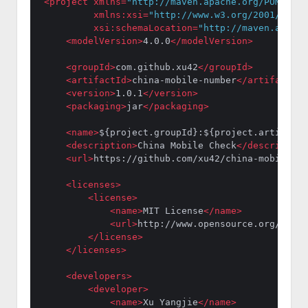
<
project
xmlns
=
"http://maven.apache.org/POM/4.0.
xmlns:xsi
=
"http://www.w3.org/2001/XMLSc
xsi:schemaLocation
=
"http://maven.apache
<
modelVersion
>
4.0.0
</
modelVersion
>
<
groupId
>
com.github.xu42
</
groupId
>
<
artifactId
>
china-mobile-number
</
artifactId
>
<
version
>
1.0.1
</
version
>
<
packaging
>
jar
</
packaging
>
<
name
>
${project.groupId}:${project.artifactI
<
description
>
China Mobile Check
</
description
<
url
>
https://github.com/xu42/china-mobile-nu
<
licenses
>
<
license
>
<
name
>
MIT License
</
name
>
<
url
>
http://www.opensource.org/licen
</
license
>
</
licenses
>
<
developers
>
<
developer
>
<
name
>
Xu Yangjie
</
name
>