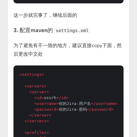
这一步就完事了，继续后面的
3. 配置maven的
settings.xml
为了避免有不一致的地方，建议直接copy下面，然
后更改中文处
<
settings
>
<
servers
>
<
server
>
<
id
>
ossrh
</
id
>
<
username
>
你的Jira-用户名
</
username
>
<
password
>
你的Jira-密码
</
password
>
</
server
>
</
servers
>
<
profiles
>