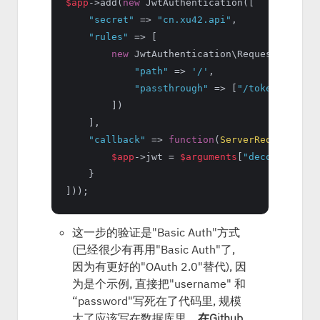
$app
->add(
new
 JwtAuthentication([

"secret"
 => 
"cn.xu42.api"
,

"rules"
 => [

new
 JwtAuthentication\RequestPathRule
"path"
 => 
'/'
,

"passthrough"
 => [
"/token"
]

        ])

    ],

"callback"
 => 
function
(
ServerRequestInte
$app
->jwt = 
$arguments
[
"decoded"
];

    }

这一步的验证是"Basic Auth"方式
(已经很少有再用"Basic Auth"了,
因为有更好的"OAuth 2.0"替代), 因
为是个示例, 直接把"username" 和
“password"写死在了代码里, 规模
大了应该写在数据库里。
在Github