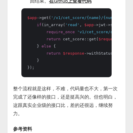
回结果。
在Github上查看代码
$app
->get(
'/v1/cet_score/{name}/{numbers}'
, 
if
(in_array(
'read'
, 
$app
->jwt->scope) &&
require_once
'v1/cet_score/cet_score
return
 cet_score::get(
$request
, 
$res
    } 
else
 {

return
$response
->withStatus(
401
);

    }

整个流程就是这样，不难，代码量也不大，第一次
完成了还像样的接口，还是挺高兴的。但也明白，
这跟真实企业级的接口比，差的还很远，继续努
力。
参考资料