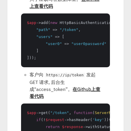
上查看代码
$app
->add(
new
 HttpBasicAuthentication([

"path"
 => 
"/token"
,

"users"
 => [

"user0"
 => 
"user0password"
    ]

客户向
发起
https://ip/token
GET 请求, 后台生
成"access_token”。
在Github上查
看代码
$app
->get(
"/token"
, 
function
(
ServerRequestIn
if
(!
$request
->hasHeader(
'key'
)){

return
$response
->withStatus(
401
);
