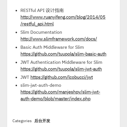
RESTful API 设计指南
http://www.ruanyifeng.com/blog/2014/05
/restful_api.html
Slim Documentation
http://www.slimframework.com/docs/
Basic Auth Middleware for Slim
https://github.com/tuupola/slim-basic-auth
JWT Authentication Middleware for Slim
https://github.com/tuupola/slim-jwt-auth
JWT
https://github.com/lcobucci/jwt
slim-jwt-auth-demo
https://github.com/manjeshpv/slim-jwt-
auth-demo/blob/master/index.php
Categories
后台开发