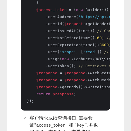
    }

$access_token
 = (
new
 Builder())->setIssu
        ->setAudience(
'https://api.xu42.cn'
)
        ->setId(
$request
->getHeaderLine(
'key
        ->setIssuedAt(time()) 
// Configures 
        ->setNotBefore(time()+
60
) 
// Configu
        ->setExpiration(time()+
3600
) 
// Conf
        ->set(
'scope'
, [
'read'
]) 
// Configur
        ->sign(
new
 \Lcobucci\JWT\Signer\Hmac
        ->getToken(); 
// Retrieves the gener
$response
 = 
$response
->withStatus(
200
);

$response
 = 
$response
->withHeader(
'Conte
$response
->getBody()->write(json_encode(
return
$response
;

客户请求成绩查询接口, 需要验
证"access_token" 和 “key”, 并返